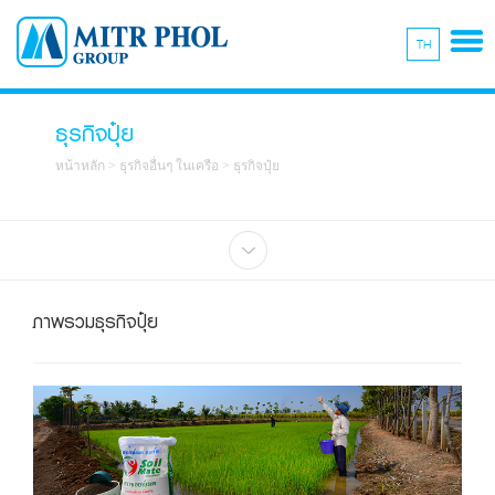
TH
ธุรกิจปุ๋ย
หน้าหลัก
>
ธุรกิจอื่นๆ ในเครือ
>
ธุรกิจปุ๋ย
ภาพรวมธุรกิจปุ๋ย