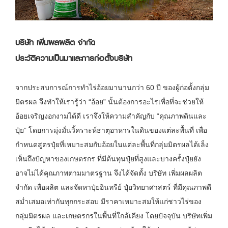
บริษัท เพิ่มผลผลิต จำกัด
ประวัติความเป็นมาและการก่อตั้งบริษัท
จากประสบการณ์การทำไร่อ้อยมานานกว่า 60 ปี ของผู้ก่อตั้งกลุ่ม
มิตรผล จึงทำให้เรารู้ว่า “อ้อย” นั้นต้องการอะไรเพื่อที่จะช่วยให้
อ้อยเจริญงอกงามได้ดี เราจึงให้ความสำคัญกับ “คุณภาพดินและ
ปุ๋ย” โดยการมุ่งมั่นวิ้คราะห์ธาตุอาหารในดินของแต่ละพื้นที่ เพื่อ
กำหนดสูตรปุ๋ยที่เหมาะสมกับอ้อยในแต่ละพื้นที่กลุ่มมิตรผลได้เล็ง
เห็นถึงปัญหาของเกษตรกร ที่มีต้นทุนปุ๋ยที่สูงและบางครั้งปุ๋ยยัง
อาจไม่ได้คุณภาพตามมาตรฐาน จึงได้จัดตั้ง บริษัท เพิ่มผลผลิต
จำกัด เพื่อผลิต และจัดหาปุ๋ยอินทรีย์ ปุ๋ยวิทยาศาสตร์ ที่มีคุณภาพดี
สม่ำเสมอเท่ากันทุกกระสอบ มีราคาเหมาะสมให้แก่ชาวไร่ของ
กลุ่มมิตรผล และเกษตรกรในพื้นที่ใกล้เคียง โดยปัจจุบัน บริษัทเพิ่ม