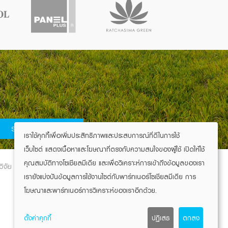
SIGN UP
เราใช้คุกกี้เพื่อเพิ่มประสิทธิภาพและประสบการณ์ที่ดีในการใช้
เว็บไซต์ แสดงเนื้อหาและโฆษณาที่ตรงกับความสนใจของผู้ใช้ เปิดให้ใช้
คุณสมบัติทางโซเชียลมีเดีย และเพื่อวิเคราะห์การเข้าถึงข้อมูลของเรา
ิจัย
ข่าวสารและกิจกรรม
ร่วมงานกับมิตรผล
เรายังแบ่งปันข้อมูลการใช้งานไซต์กับพาร์ทเนอร์โซเชียลมีเดีย การ
โฆษณาและพาร์ทเนอร์การวิเคราะห์ของเราอีกด้วย.
ตั้งค่าคุกกี้
ปฏิเสธ
ตกลง